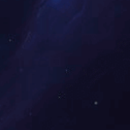
▲会议现场
利落地，是开云app登录入口在“乡村振兴”背景下的又一个具有里程碑意义的布局。