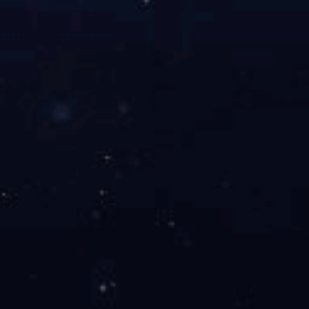
下，资源共享，互利共赢，共同打造城乡融合及乡村振兴战略示范区。
“美好人居领军人物”殊荣
产城镇化运营引领企业”称号