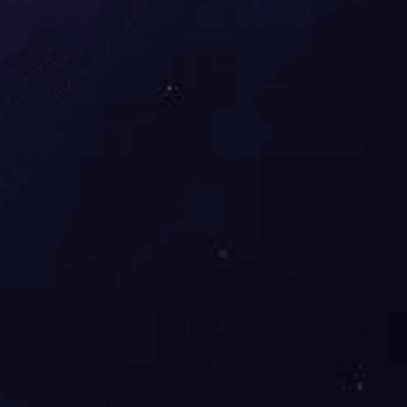
在天府农博园“生产生活生态、文博文创文旅、农民