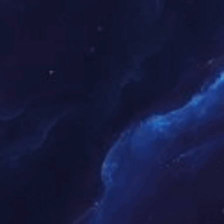
▲会议现场
示范项目，是蓝城依托美丽乡村系统解决方案，即将打造的以农耕文化为主题，以川西
生活服务等于一体的农旅融合发展示范项目。