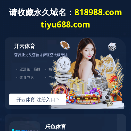
首 页
走进蓝城
新闻资讯
业务模式
蓝城新闻
媒体聚焦
蓝城视频
蓝城新闻